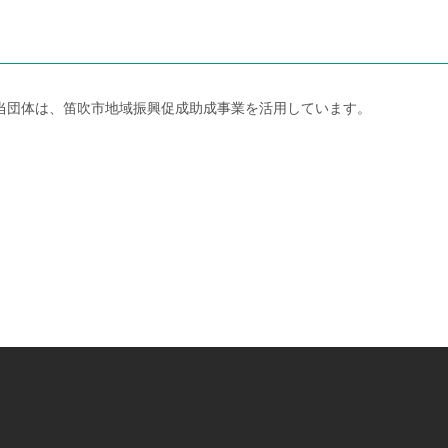
09<br />\n＊当団体は、笛吹市地域振興促成助成事業を活用しています。