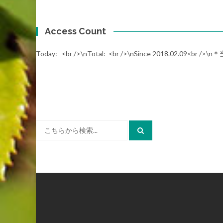
Access Count
Today:
_
<br />\nTotal:
_
<br />\nSince 2018.02.
検
索: