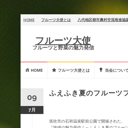
コ
HOME
フルーツ大使とは
八代地区都市農村交流推進協
ン
フルーツ大使
テ
フルーツと野菜の魅力発信
ン
ツ
コ
HOME
フルーツ大使とは
当会につい
ン
へ
テ
ン
ス
ツ
ふえふき夏のフルーツフ
09
キ
へ
ス
ッ
キ
7月
ッ
プ
プ
笛吹市の石和温泉駅前公園で開催された、
『地域の魅力発信！～ふえふき夏のフルー