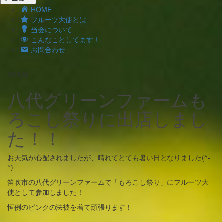
ン
HOME
テ
フルーツ大使とは
ン
当会について
ツ
こんなことしてます！
へ
お問合わせ
ス
キ
09
6月
ッ
プ
八代グリーンファームも
ろこし祭りに出店しまし
た！！
お天気が心配されましたが、晴れてとても暑い日となりました(^-
^)
笛吹市の八代グリーンファームで「もろこし祭り」にフルーツ大
使として参加しました！
恒例のピンクの法被を着て頑張ります！