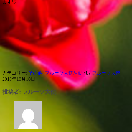
ます♡
カテゴリー:
その他
,
フルーツ大使活動
/
by
フルーツ大使
2018年10月10日
投稿者:
フルーツ大使