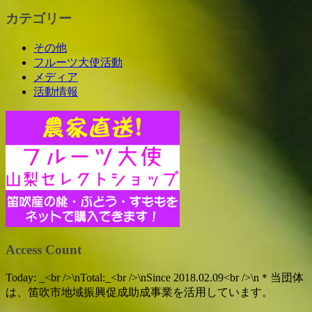
カテゴリー
その他
フルーツ大使活動
メディア
活動情報
Access Count
Today:
_
<br />\nTotal:
_
<br />\nSince 2018.02.09<br />\n＊当団体
は、笛吹市地域振興促成助成事業を活用しています。