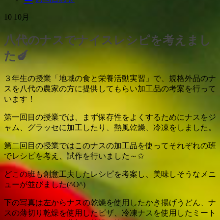
ス
キ
10
10月
ッ
プ
八代のナスでナイスレシピを考えまし
た🍆
３年生の授業「地域の食と栄養活動実習」で、規格外品のナ
スを八代の農家の方に提供してもらい加工品の考案を行って
います！
第一回目の授業では、まず保存性をよくするためにナスをジ
ャム、グラッセに加工したり、熱風乾燥、冷凍をしました。
第二回目の授業ではこのナスの加工品を使ってそれぞれの班
でレシピを考え、試作を行いました～✩
どこの班も創意工夫したレシピを考案し、美味しそうなメニ
ューが並びました(^O^)
下の写真は左からナスの乾燥を使用したかき揚げうどん、ナ
スの薄切り乾燥を使用したピザ、冷凍ナスを使用したミート