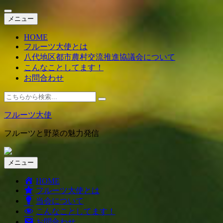
コ
メニュー
ン
HOME
テ
フルーツ大使とは
ン
八代地区都市農村交流推進協議会について
ツ
こんなことしてます！
へ
お問合わせ
ス
キ
検
ッ
索:
プ
フルーツ大使
フルーツと野菜の魅力発信
コ
メニュー
ン
HOME
テ
フルーツ大使とは
ン
当会について
ツ
こんなことしてます！
へ
お問合わせ