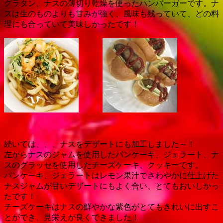
グラタン、ナスの薄切り乾燥を使ったハンバーガーです。ナ
スは生のものよりも甘みが強く、風味も残っていて、どの料
理にも合っていて美味しかったです！
続いては、、、ナスをデザートにも加工しました～！
左からナスのジャムを使用したパンケーキ、ジェラート、ナ
スのグラッセを使用したチーズケーキ、クッキーです。
パンケーキ、ジェラートはレモン果汁でさわやかに仕上げた
ナスジャムが甘いデザートにもよく合い、とてもおいしかっ
たです！
チーズケーキはナスの鮮やかな紫色がとてもきれいに出すこ
とができ、見栄えが良くできました！